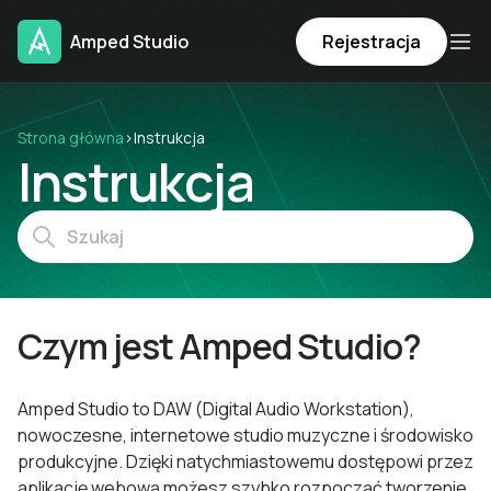
Amped Studio
Rejestracja
Strona główna
›
Instrukcja
Instrukcja
Czym jest Amped Studio?
Amped Studio to DAW (Digital Audio Workstation),
nowoczesne, internetowe studio muzyczne i środowisko
produkcyjne. Dzięki natychmiastowemu dostępowi przez
aplikację webową możesz szybko rozpocząć tworzenie